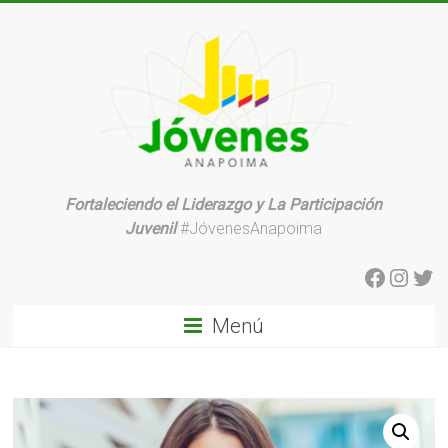
Saltar
al
contenido
Fortaleciendo el Liderazgo y La Participación
Organización
Juvenil
#JóvenesAnapoima
Juvenil
Facebo
Insta
Twi
Menú