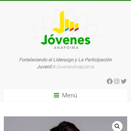
Saltar
al
contenido
Fortaleciendo el Liderazgo y La Participación
Organización
Juvenil
#JóvenesAnapoima
Juvenil
Facebo
Insta
Twi
Menú