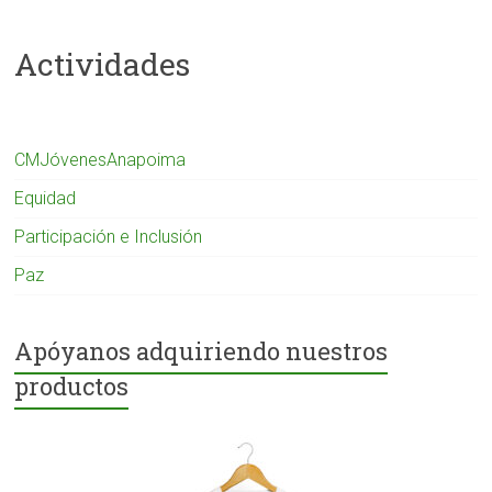
múltiples
múltiples
variantes.
variantes
Actividades
Las
Las
opciones
opcione
se
se
pueden
pueden
elegir
elegir
CMJóvenesAnapoima
en
en
la
la
Equidad
página
página
de
de
Participación e Inclusión
producto
product
Paz
Apóyanos adquiriendo nuestros
productos