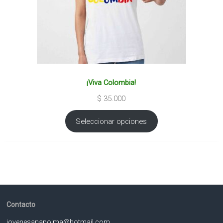
¡Viva Colombia!
$
35.000
Seleccionar opciones
Contacto
jovenesanapoima@hotmail.com