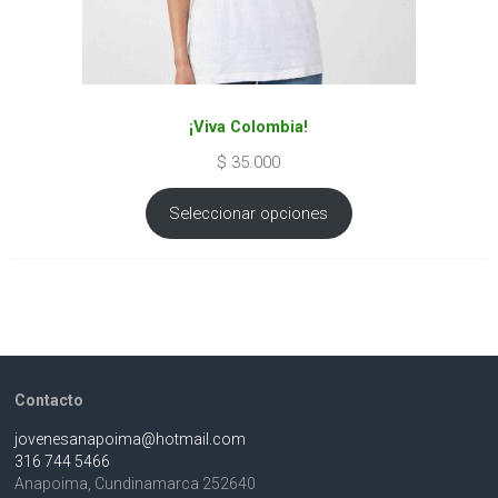
¡Viva Colombia!
$
35.000
Seleccionar opciones
Contacto
jovenesanapoima@hotmail.com
316 744 5466
Anapoima
,
Cundinamarca
252640