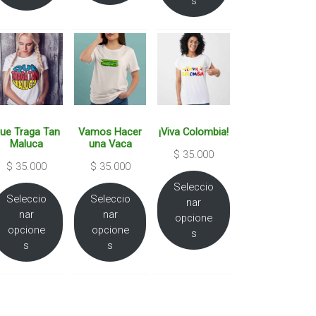
s
ue Traga Tan
Vamos Hacer
¡Viva Colombia!
Maluca
una Vaca
$
35.000
$
35.000
$
35.000
Seleccio
Seleccio
Seleccio
nar
nar
nar
opcione
opcione
opcione
s
s
s