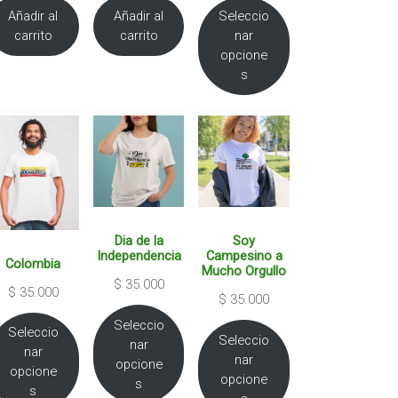
Añadir al
Añadir al
Seleccio
carrito
carrito
nar
opcione
s
Dia de la
Soy
Independencia
Campesino a
Colombia
Mucho Orgullo
$
35.000
$
35.000
$
35.000
Seleccio
Seleccio
Seleccio
nar
nar
nar
opcione
opcione
opcione
s
s