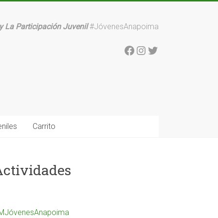
y La Participación Juvenil
#JóvenesAnapoima
Facebook
Instagram
Twitter
niles
Carrito
Actividades
MJóvenesAnapoima