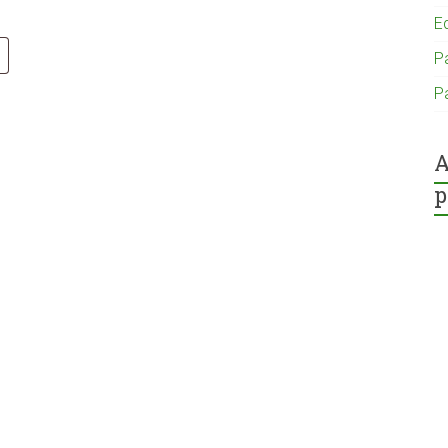
gatorio
E
Pa
P
A
p